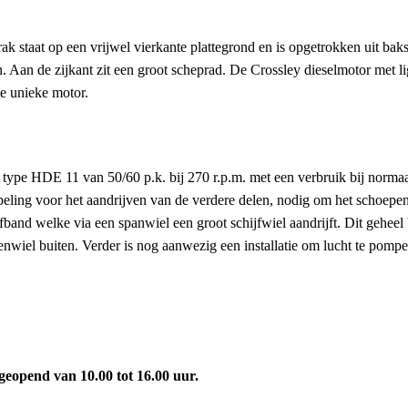
taat op een vrijwel vierkante plattegrond en is opgetrokken uit baks
 Aan de zijkant zit een groot scheprad. De Crossley dieselmotor met li
e unieke motor.
type HDE 11 van 50/60 p.k. bij 270 r.p.m. met een verbruik bij normaal 
eling voor het aandrijven van de verdere delen, nodig om het schoepe
jfband welke via een spanwiel een groot schijfwiel aandrijft. Dit gehee
penwiel buiten. Verder is nog aanwezig een installatie om lucht te pom
geopend van 10.00 tot 16.00 uur.