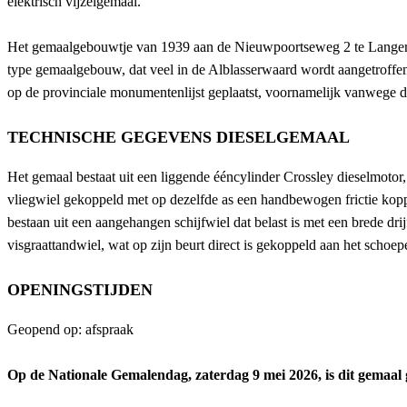
elektrisch vijzelgemaal.
Het gemaalgebouwtje van 1939 aan de Nieuwpoortseweg 2 te Langerak s
type gemaalgebouw, dat veel in de Alblasserwaard wordt aangetroffen.
op de provinciale monumentenlijst geplaatst, voornamelijk vanwege d
TECHNISCHE GEGEVENS DIESELGEMAAL
Het gemaal bestaat uit een liggende ééncylinder Crossley dieselmotor, 
vliegwiel gekoppeld met op dezelfde as een handbewogen frictie kopp
bestaan uit een aangehangen schijfwiel dat belast is met een brede dri
visgraattandwiel, wat op zijn beurt direct is gekoppeld aan het schoe
OPENINGSTIJDEN
Geopend op: afspraak
Op de Nationale Gemalendag, zaterdag 9 mei 2026, is dit gemaal 